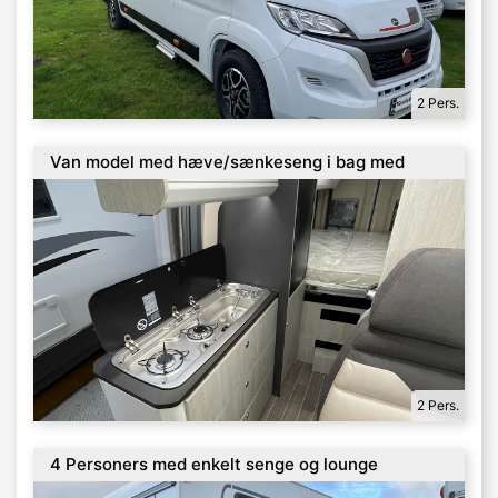
2 Pers.
Van model med hæve/sænkeseng i bag med
Anhængertræk og Automatgear
2 Pers.
4 Personers med enkelt senge og lounge
T7052EBL