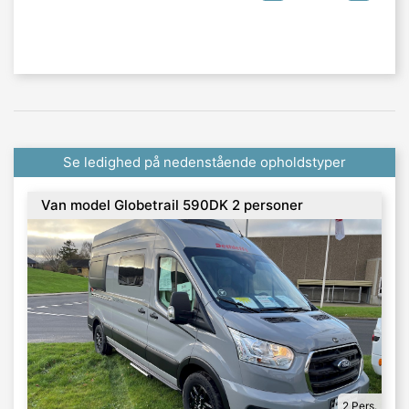
Se ledighed på nedenstående opholdstyper
Van model Globetrail 590DK 2 personer
Automatgear
2 Pers.